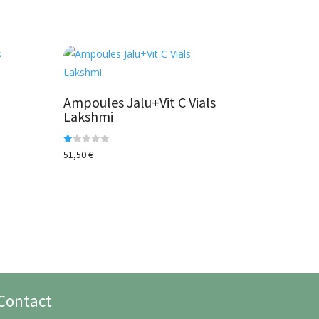
Ampoules Jalu+Vit C Vials
Lakshmi
N
51,50
€
ot
e
1.
00
s
ur
5
Contact