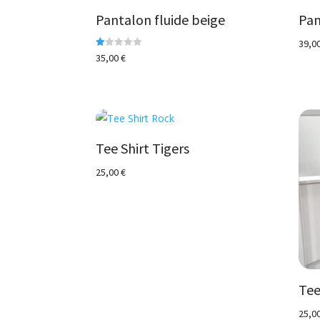
Pantalon fluide beige
Pan
39,0
N
35,00
€
ot
e
1.
00
s
ur
5
Tee Shirt Tigers
25,00
€
Tee
25,0