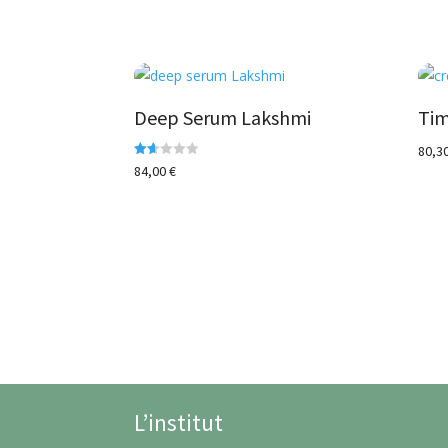
Deep Serum Lakshmi
Tim
80,3
Not
84,00
€
e
1.6
0
su
r 5
L’institut