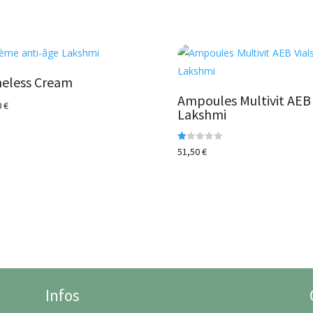
eless Cream
Ampoules Multivit AEB
0
€
Lakshmi
N
51,50
€
ot
e
1.
00
s
ur
5
Infos