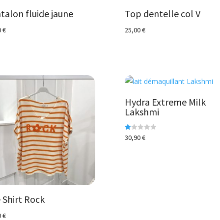
talon fluide jaune
Top dentelle col V
0
€
25,00
€
Hydra Extreme Milk
Lakshmi
N
30,90
€
ot
e
1.
00
s
ur
5
 Shirt Rock
0
€