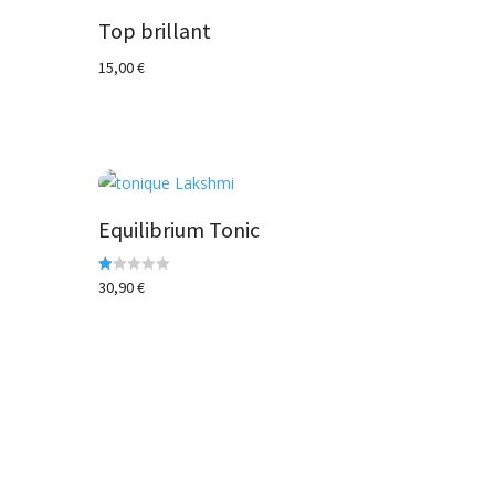
Top brillant
15,00
€
Equilibrium Tonic
N
30,90
€
ot
e
1.
00
s
ur
5