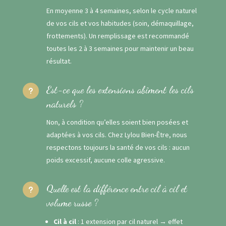
En moyenne 3 à 4 semaines, selon le cycle naturel
de vos cils et vos habitudes (soin, démaquillage,
frottements). Un remplissage est recommandé
toutes les 2 à 3 semaines pour maintenir un beau
résultat.
Est-ce que les extensions abîment les cils
u
naturels ?
Non, à condition qu’elles soient bien posées et
adaptées à vos cils. Chez Lylou Bien-Être, nous
respectons toujours la santé de vos cils : aucun
poids excessif, aucune colle agressive.
Quelle est la différence entre cil à cil et
u
volume russe ?
Cil à cil
: 1 extension par cil naturel → effet