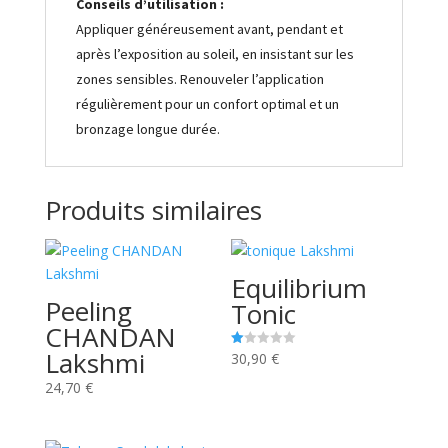
Conseils d’utilisation :
Appliquer généreusement avant, pendant et
après l’exposition au soleil, en insistant sur les
zones sensibles. Renouveler l’application
régulièrement pour un confort optimal et un
bronzage longue durée.
Produits similaires
Equilibrium
Peeling
Tonic
CHANDAN
Lakshmi
30,90
€
N
ot
e
24,70
€
1.
00
s
ur
5