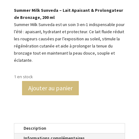
Summer Milk Sunveda – Lait Apaisant & Prolongateur
de Bronzage, 200 ml
Summer Milk Sunveda est un soin 3-en-1 indispensable pour
l’été : apaisant, hydratant et protecteur. Ce lait fluide réduit
les rougeurs causées par l’exposition au soleil, stimule la
régénération cutanée et aide à prolonger la tenue du
bronzage tout en maintenant la peau douce, souple et
éclatante.
1 en stock
Ajouter au panier
quantité
de
Summer
Milk
Lakshmi
Description
Informations complémentaires